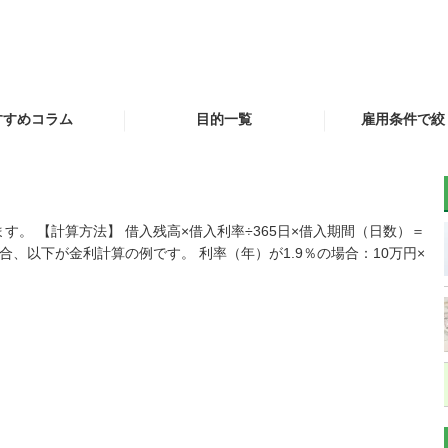
すすめコラム
目的一覧
雇用条件で絞
に審査を通す方法
専門家おすすめ
自営業（個人
とは
銀行カードローン
専業主
。 【計算方法】 借入残高×借入利率÷365日×借入期間（日数）＝
ローンの審査を通
合、以下が金利計算の例です。 利率（年）が1.9％の場合：10万円×
すには
消費者金融
学生（２０歳
リボ払い金利見直し、
事業資金・運
のりかえ
お急ぎの方
金利を重視する