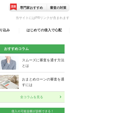
専門家おすすめ
審査の対策
当サイトにはPRリンクが含まれます
り込み
はじめての借入で心配
事業主）
家族、職場に知られずに
借りれる？
おすすめコラム
婦
口コミ一覧
スムーズに審査を通す方法
とは
以上）
おまとめローンの審査を通
転資金
すには
全コラムを見る