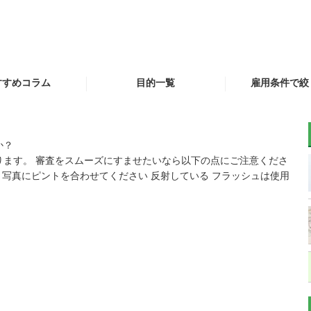
すすめコラム
目的一覧
雇用条件で絞
に審査を通す方法
専門家おすすめ
自営業（個人
とは
か？
銀行カードローン
専業主
ります。 審査をスムーズにすませたいなら以下の点にご注意くださ
ローンの審査を通
 写真にピントを合わせてください 反射している フラッシュは使用
すには
消費者金融
学生（２０歳
リボ払い金利見直し、
事業資金・運
のりかえ
お急ぎの方
金利を重視する