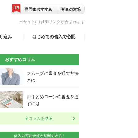
専門家おすすめ
審査の対策
当サイトにはPRリンクが含まれます
り込み
はじめての借入で心配
事業主）
家族、職場に知られずに
借りれる？
おすすめコラム
婦
口コミ一覧
スムーズに審査を通す方法
とは
以上）
おまとめローンの審査を通
転資金
すには
全コラムを見る