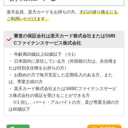
専業主婦
学生
楽天会員、楽天カードをお持ちの方。
大口の借り換えにも
申込不可
申込不可
ご利用いただけます。
御来店
保証人
不要
保証会社
（※１）
が保証
審査の保証会社は楽天カード株式会社またはSMB
（※１）楽天カード株式会社または三井住友カード株式会社が保証しま
Cファイナンスサービス株式会社
す。
・ 年齢満20歳以上62歳以下 （※1）
契約時のプライバシーへの配慮
・ 日本国内に居住している方（外国籍の方は、永住権ま
たは特別永住権をお持ちの方）
カードは簡易書留の郵送になります。自宅、勤務先のどち
・ お勤めの方で毎月安定した定期収入のある方、また
らにするか指定可（家族と同居している場合、受取る時に
は、専業主婦の方
注意が必要）
・ 楽天カード株式会社またはSMBCファイナンスサービ
主な提携ATMはこちら、コンビニで借入、返済が可
ス株式会社の保証を受けることができる方
能です
※1 但し、パート・アルバイトの方、及び専業主婦の方
は60歳以下