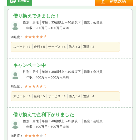
新規投稿
Review
セブンイレブン等
ファミリーマート等
借り換えできました！
性別：男性
年齢：35歳以上～40歳以下
職業：公務員
年収：200万円～400万円未満
★★★★★
★★★★★
5
満足度：
ローソン
スピード：
3
金利：
5
サービス：
4
借入：
3
返済：
3
キャンペーン中
詳細・公式サイトへ
性別：男性
年齢：35歳以上～40歳以下
職業：会社員
年収：400万円～600万円未満
お申込みは満20歳以上満62歳以下の毎月安定した定期収入
★★★★★
★★★★★
5
満足度：
がある方。お申込後にご用意いただく必要書類は、楽天銀
スピード：
4
金利：
5
サービス：
4
借入：
4
返済：
4
行アプリからご提出していただけます。
ご契約後はパソコン・携帯電話から簡単なお手続きでお客
さまのご登録口座にお振込いたします。（手数料は無料で
借り換えで金利下がりました
す）楽天銀行の口座をご登録の方は、24時間お振込が可
性別：男性
年齢：40歳以上～45歳以下
職業：会社員
年収：400万円～600万円未満
能！他行をご登録の場合、平日0：10～14：45までのお申
込であれば当日のお振込が可能です。※ 詳しくは公式サイ
★★★★★
★★★★★
4
満足度：