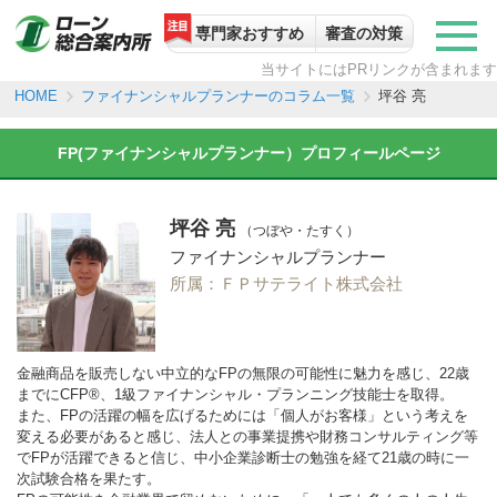
専門家おすすめ
審査の対策
当サイトにはPRリンクが含まれます
ファイナンシャルプランナーのコラム一覧
坪谷 亮
HOME
FP(ファイナンシャルプランナー）プロフィールページ
坪谷 亮
（つぼや・たすく）
ファイナンシャルプランナー
所属：ＦＰサテライト株式会社
金融商品を販売しない中立的なFPの無限の可能性に魅力を感じ、22歳
までにCFP®、1級ファイナンシャル・プランニング技能士を取得。
また、FPの活躍の幅を広げるためには「個人がお客様」という考えを
変える必要があると感じ、法人との事業提携や財務コンサルティング等
でFPが活躍できると信じ、中小企業診断士の勉強を経て21歳の時に一
次試験合格を果たす。