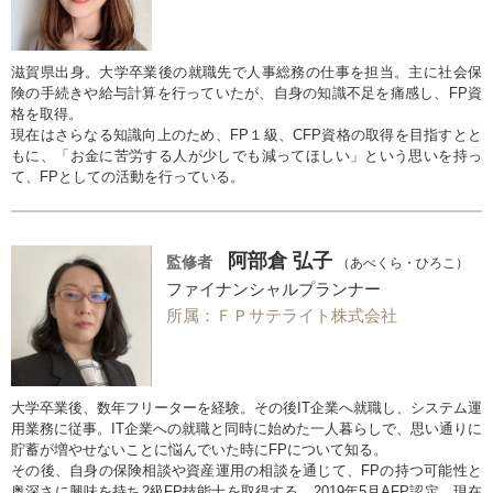
滋賀県出身。大学卒業後の就職先で人事総務の仕事を担当。主に社会保
険の手続きや給与計算を行っていたが、自身の知識不足を痛感し、FP資
格を取得。
現在はさらなる知識向上のため、FP１級、CFP資格の取得を目指すとと
もに、「お金に苦労する人が少しでも減ってほしい」という思いを持っ
て、FPとしての活動を行っている。
阿部倉 弘子
監修者
（あべくら・ひろこ）
ファイナンシャルプランナー
所属：ＦＰサテライト株式会社
大学卒業後、数年フリーターを経験。その後IT企業へ就職し、システム運
用業務に従事。IT企業への就職と同時に始めた一人暮らしで、思い通りに
貯蓄が増やせないことに悩んでいた時にFPについて知る。
その後、自身の保険相談や資産運用の相談を通じて、FPの持つ可能性と
奥深さに興味を持ち2級FP技能士を取得する。2019年5月AFP認定。現在