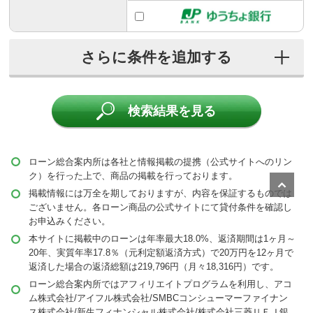
こだわり条件
当サイトおすすめ
無利息期間あり
検索結果を見る
来店不要
保証人不要
ローン総合案内所は各社と情報掲載の提携（公式サイトへのリン
ク）を行った上で、商品の掲載を行っております。
担保不要
掲載情報には万全を期しておりますが、内容を保証するものでは
ございません。各ローン商品の公式サイトにて貸付条件を確認し
お申込みください。
本サイトに掲載中のローンは年率最大18.0%、返済期間は1ヶ月～
20年、実質年率17.8％（元利定額返済方式）で20万円を12ヶ月で
返済した場合の返済総額は219,796円（月々18,316円）です。
ローン総合案内所ではアフィリエイトプログラムを利用し、アコ
ム株式会社/アイフル株式会社/SMBCコンシューマーファイナン
ス株式会社/新生フィナンシャル株式会社/株式会社三菱ＵＦＪ銀