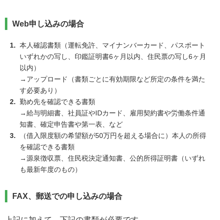
Web申し込みの場合
本人確認書類（運転免許、マイナンバーカード、パスポート
いずれかの写し、印鑑証明書6ヶ月以内、住民票の写し6ヶ月
以内）
→アップロード（書類ごとに有効期限など所定の条件を満た
す必要あり）
勤め先を確認できる書類
→給与明細書、社員証やIDカード、雇用契約書や労働条件通
知書、確定申告書や第一表、など
（借入限度額の希望額が50万円を超える場合に）本人の所得
を確認できる書類
→源泉徴収票、住民税決定通知書、公的所得証明書（いずれ
も最新年度のもの）
FAX、郵送での申し込みの場合
上記に加えて、下記の書類が必要です。