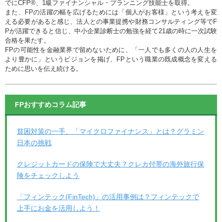
でにCFP®、1級ファイナンシャル・プランニング技能士を取得。
また、FPの活躍の幅を広げるためには「個人がお客様」という考えを変
える必要があると感じ、法人との事業提携や財務コンサルティング等でF
Pが活躍できると信じ、中小企業診断士の勉強を経て21歳の時に一次試験
合格を果たす。
FPの可能性を金融業界で留めないために、「一人でも多くの人の人生を
より豊かに」というビジョンを掲げ、FPという職業の既成概念を変える
ために思いを伝え続ける。
FPおすすめコラム記事
貧困対策の一手、「マイクロファイナンス」とは？グラミン
日本の挑戦
クレジットカードの保険で大丈夫？クレカ付帯の海外旅行保
険をチェックしよう
「フィンテック(FinTech)」の活用事例は？フィンテックで
上手にお金を活用しよう！