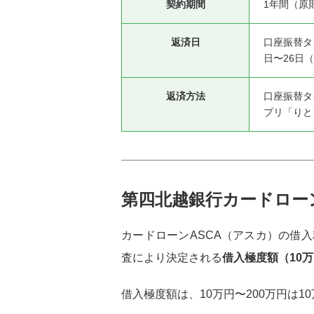
契約期間
1年間（原
返済日
口座振替タ
日〜26日
返済方法
口座振替タ
プリ「りと
第四北越銀行カードロー
カードローンASCA（アスカ）の借
査により決定される
借入極度額（10万
借入極度額は、10万円〜200万円は10