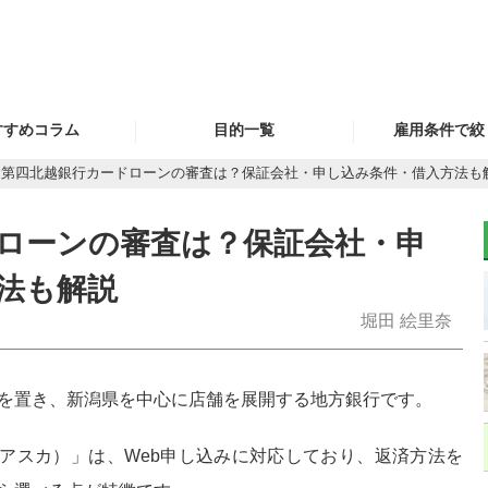
すすめコラム
目的一覧
雇用条件で絞
第四北越銀行カードローンの審査は？保証会社・申し込み条件・借入方法も
に審査を通す方法
専門家おすすめ
自営業（個人
とは
ローンの審査は？保証会社・申
銀行カードローン
専業主
ローンの審査を通
すには
法も解説
消費者金融
学生（２０歳
堀田 絵里奈
リボ払い金利見直し、
事業資金・運
のりかえ
を置き、新潟県を中心に店舗を展開する地方銀行です。
お急ぎの方
（アスカ）」は、Web申し込みに対応しており、返済方法を
金利を重視する