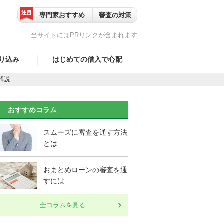
専門家おすすめ
審査の対策
当サイトにはPRリンクが含まれます
り込み
はじめての借入で心配
解説
事業主）
家族、職場に知られずに
借りれる？
婦
おすすめコラム
口コミ一覧
スムーズに審査を通す方法
以上）
とは
転資金
おまとめローンの審査を通
すには
全コラムを見る